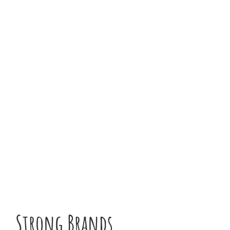
himenaeos. Suspendisse massa urna, luctus ut
vestibulum necs et, vulputate quis urna. Donec at
commodo erat.
LEARN MORE
Strong Brands