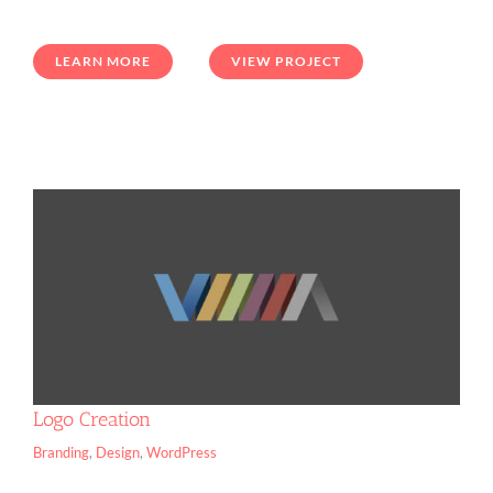
LEARN MORE
VIEW PROJECT
Logo Creation
Branding
,
Design
,
WordPress