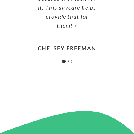
it. This daycare helps
making it easy. They
strive to help them for
provide that for
themselves »
them! »
CHELSEY FREEMAN
AGNES NOWAK