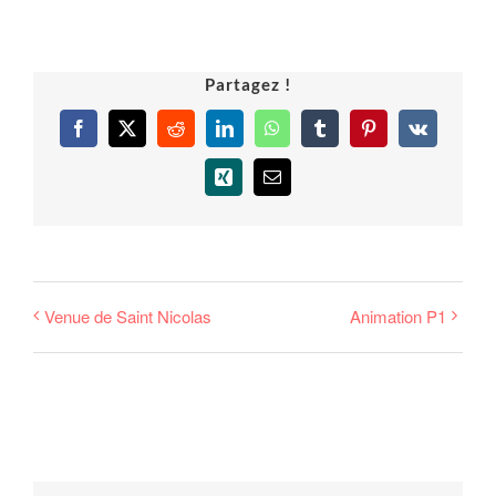
Partagez !
Facebook
X
Reddit
LinkedIn
WhatsApp
Tumblr
Pinterest
Vk
Xing
Email
Venue de Saint Nicolas
Animation P1