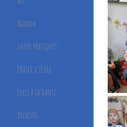
APE
Agenda
Infos pratiques
Projet d’école
Eveil à la danse
Archives