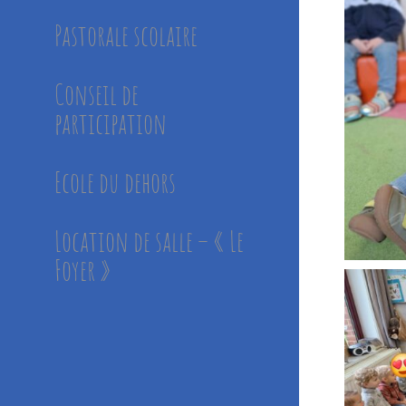
Pastorale scolaire
Conseil de
participation
Ecole du dehors
Location de salle – « Le
Foyer »