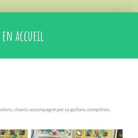
 en accueil
ssions, chants accompagné par sa guitare, comptines,