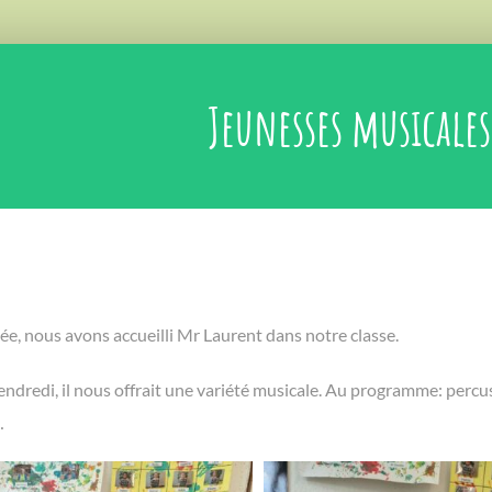
Jeunesses musicales
ée, nous avons accueilli Mr Laurent dans notre classe.
ndredi, il nous offrait une variété musicale. Au programme: percu
…