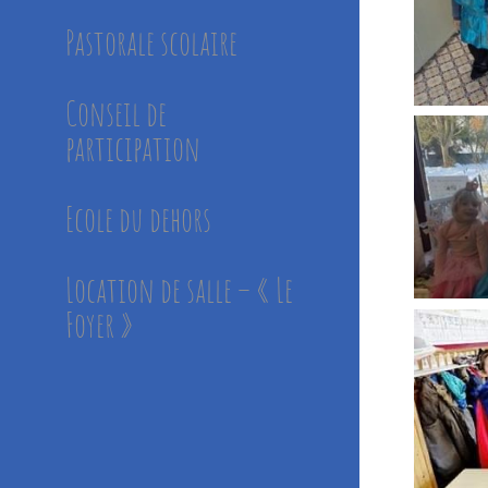
Pastorale scolaire
Conseil de
participation
Ecole du dehors
Location de salle – « Le
Foyer »