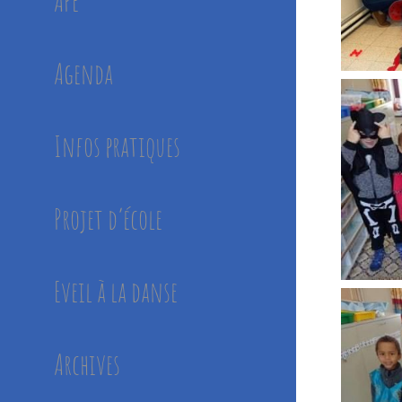
APE
Agenda
Infos pratiques
Projet d’école
Eveil à la danse
Archives