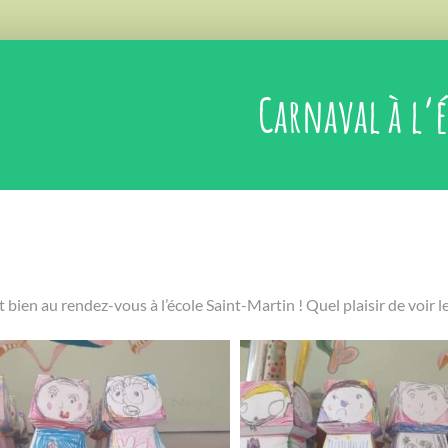
Carnaval à l’é
st bien au rendez-vous à l’école Saint-Martin ! Quel plaisir de voir