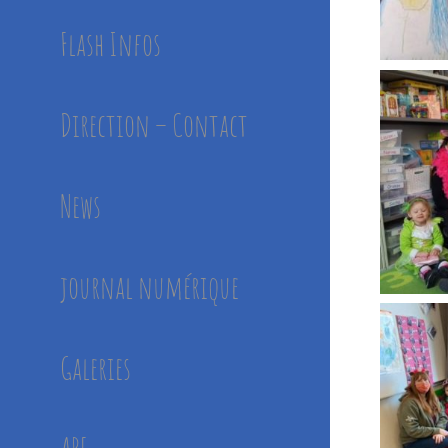
Flash Infos
Direction – Contact
News
journal numérique
Galeries